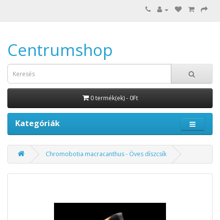
Centrumshop
0 termék(ek) - 0Ft
Kategóriák
Chromobotia macracanthus - Öves díszcsík