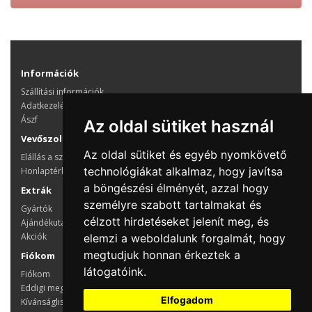
Információk
Szállítási információk
Adatkezelés
Ászf
Az oldal sütiket használ
Vevőszolgálat
Az oldal sütiket és egyéb nyomkövető
Elállás a szerződéstől
technológiákat alkalmaz, hogy javítsa
Honlaptérkép
a böngészési élményét, azzal hogy
Extrák
személyre szabott tartalmakat és
Gyártók
célzott hirdetéseket jelenít meg, és
Ajándékutalvány
Akciók
elemzi a weboldalunk forgalmát, hogy
megtudjuk honnan érkeztek a
Fiókom
látogatóink.
Fiókom
Eddigi megrendeléseim
Elfogadom
Kívánságlista