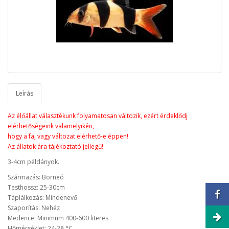
Leírás
Az élőállat választékunk folyamatosan változik, ezért érdeklődj
elérhetőségeink valamelyikén,
hogy a faj vagy változat elérhető-e éppen!
Az állatok ára tájékoztató jellegű!
3-4cm példányok.
Származás: Borneó
Testhossz: 25-30cm
Táplálkozás: Mindenevő
Szaporítás: Nehéz
Medence: Minimum 400-600 literes
Hőmérséklet: 24-28 °C