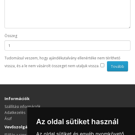
Összeg
Tudomásul veszem, hogy ajándékutalvány ellenértéke nem téríthető
vissza, és a le nem vásárolt összeget nem utaljuk vissza.
Információk
Szállítási információk
Adatkezelés
Ászf
Az oldal sütiket használ
Vevőszolgálat
Az oldal sütiket és egyéb nyomkövető
Elállás a szerződéstől