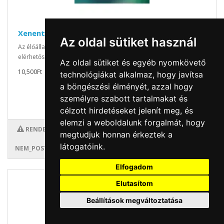
Xenentodon cancila - Ezüst tűcsuka
Az oldal sütiket használ
Az élőállat választékunk folyamatosan változik, ezért érdeklődj
elérhetőségeink valamelyikén, ho..
Az oldal sütiket és egyéb nyomkövető
10,500Ft
technológiákat alkalmaz, hogy javítsa
a böngészési élményét, azzal hogy
személyre szabott tartalmakat és
célzott hirdetéseket jelenít meg, és
elemzi a weboldalunk forgalmát, hogy
RENDELHETŐ!
megtudjuk honnan érkeztek a
látogatóink.
NEM_POSTÁZZUK!
Elfogadom
Elutasítom
Beállítások megváltoztatása