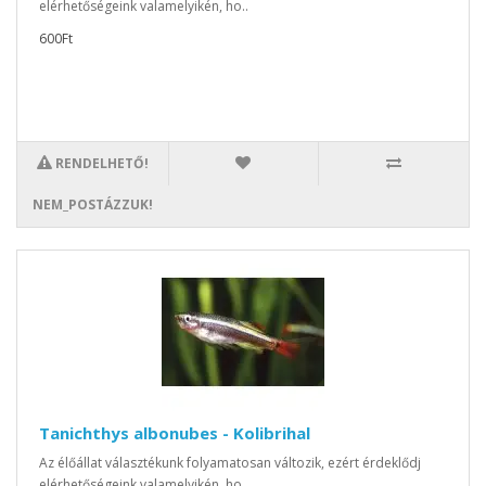
elérhetőségeink valamelyikén, ho..
600Ft
RENDELHETŐ!
NEM_POSTÁZZUK!
Tanichthys albonubes - Kolibrihal
Az élőállat választékunk folyamatosan változik, ezért érdeklődj
elérhetőségeink valamelyikén, ho..