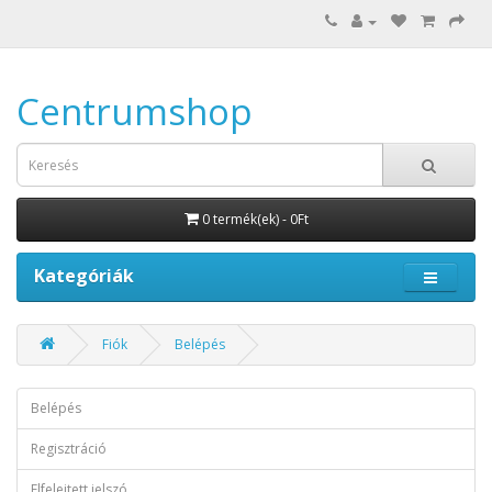
Centrumshop
0 termék(ek) - 0Ft
Kategóriák
Fiók
Belépés
Belépés
Regisztráció
Elfelejtett jelszó