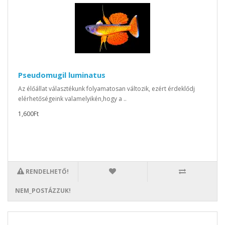
Pseudomugil luminatus
Az élőállat választékunk folyamatosan változik, ezért érdeklődj
elérhetőségeink valamelyikén,hogy a ..
1,600Ft
RENDELHETŐ!
NEM_POSTÁZZUK!