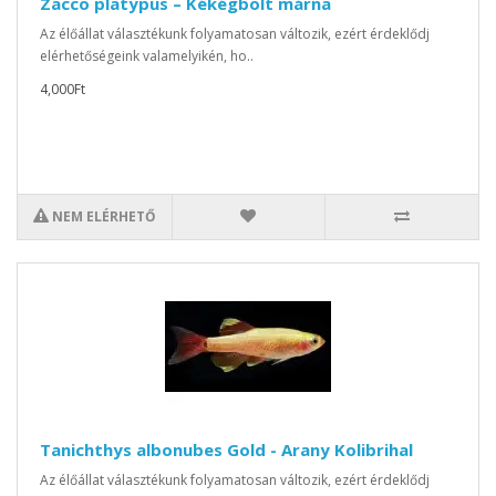
Zacco platypus – Kékégbolt márna
Az élőállat választékunk folyamatosan változik, ezért érdeklődj
elérhetőségeink valamelyikén, ho..
4,000Ft
NEM ELÉRHETŐ
Tanichthys albonubes Gold - Arany Kolibrihal
Az élőállat választékunk folyamatosan változik, ezért érdeklődj