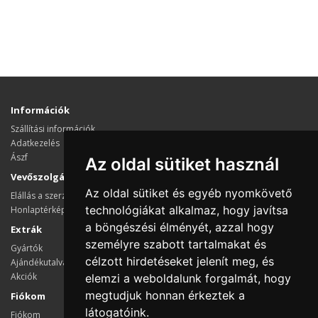
Információk
Szállítási információk
Adatkezelés
Ászf
Az oldal sütiket használ
Vevőszolgálat
Az oldal sütiket és egyéb nyomkövető
Elállás a szerződéstől
technológiákat alkalmaz, hogy javítsa
Honlaptérkép
a böngészési élményét, azzal hogy
Extrák
személyre szabott tartalmakat és
Gyártók
célzott hirdetéseket jelenít meg, és
Ajándékutalvány
Akciók
elemzi a weboldalunk forgalmát, hogy
megtudjuk honnan érkeztek a
Fiókom
látogatóink.
Fiókom