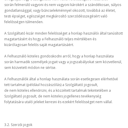
során felmerülő vagyoni és nem vagyoni károkért a szándékosan, súlyos
gondatlansággal, vagy bűncselekménnyel okozott, továbbá az életet,
testi épséget, egészséget megkárosító szerződésszegésért való
felelősségen túlmenően.
A Szolgáltató kizár minden felelősséget a honlap használói által tanúsított
magatartásért és hogy a Felhasználó teljes mértékben és
kizárólagosan felelős saját magatartásáért.
A Felhasználó köteles gondoskodni arról, hogy a honlap használata
során harmadik személyek jogait vagy a jogszabályokat sem közvetlenül,
sem közvetett módon ne sértse.
A Felhasználók által a honlap használata során esetlegesen elérhetővé
tett tartalmat (például hozzászólás) a Szolgáltató jogosult,
de nem köteles ellenőrizni, és a közzétett tartalmak tekintetében a
Szolgáltató jogosult, de nem köteles jogellenes tevékenység
folytatására utaló jeleket keresni és ezekért felelősséget nem vállal.
3.2. Szerzői jogok