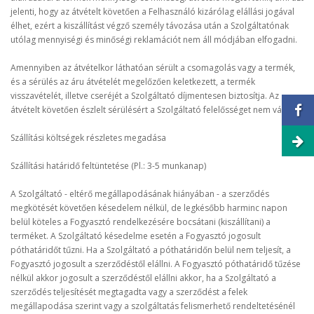
jelenti, hogy az átvételt követően a Felhasználó kizárólag elállási jogával
élhet, ezért a kiszállítást végző személy távozása után a Szolgáltatónak
utólag mennyiségi és minőségi reklamációt nem áll módjában elfogadni.
Amennyiben az átvételkor láthatóan sérült a csomagolás vagy a termék,
és a sérülés az áru átvételét megelőzően keletkezett, a termék
visszavételét, illetve cseréjét a Szolgáltató díjmentesen biztosítja. Az
átvételt követően észlelt sérülésért a Szolgáltató felelősséget nem vállal!
Szállítási költségek részletes megadása
Szállítási határidő feltüntetése (Pl.: 3-5 munkanap)
A Szolgáltató - eltérő megállapodásának hiányában - a szerződés
megkötését követően késedelem nélkül, de legkésőbb harminc napon
belül köteles a Fogyasztó rendelkezésére bocsátani (kiszállítani) a
terméket. A Szolgáltató késedelme esetén a Fogyasztó jogosult
póthatáridőt tűzni. Ha a Szolgáltató a póthatáridőn belül nem teljesít, a
Fogyasztó jogosult a szerződéstől elállni. A Fogyasztó póthatáridő tűzése
nélkül akkor jogosult a szerződéstől elállni akkor, ha a Szolgáltató a
szerződés teljesítését megtagadta vagy a szerződést a felek
megállapodása szerint vagy a szolgáltatás felismerhető rendeltetésénél