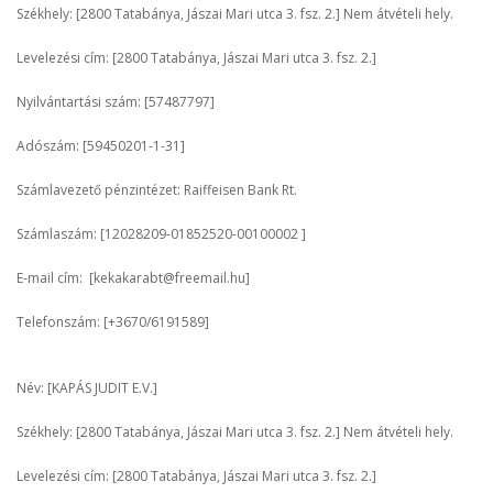
Székhely: [2800 Tatabánya, Jászai Mari utca 3. fsz. 2.] Nem átvételi hely.
Levelezési cím: [2800 Tatabánya, Jászai Mari utca 3. fsz. 2.]
Nyilvántartási szám: [57487797]
Adószám: [59450201-1-31]
Számlavezető pénzintézet: Raiffeisen Bank Rt.
Számlaszám: [12028209-01852520-00100002 ]
E-mail cím: [kekakarabt@freemail.hu]
Telefonszám: [+3670/6191589]
Név: [KAPÁS JUDIT E.V.]
Székhely: [2800 Tatabánya, Jászai Mari utca 3. fsz. 2.] Nem átvételi hely.
Levelezési cím: [2800 Tatabánya, Jászai Mari utca 3. fsz. 2.]