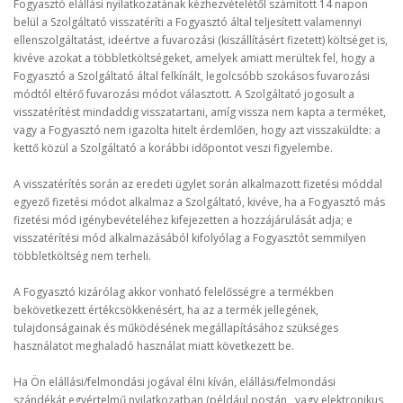
Fogyasztó elállási nyilatkozatának kézhezvételétől számított 14 napon
belül a Szolgáltató visszatéríti a Fogyasztó által teljesített valamennyi
ellenszolgáltatást, ideértve a fuvarozási (kiszállításért fizetett) költséget is,
kivéve azokat a többletköltségeket, amelyek amiatt merültek fel, hogy a
Fogyasztó a Szolgáltató által felkínált, legolcsóbb szokásos fuvarozási
módtól eltérő fuvarozási módot választott. A Szolgáltató jogosult a
visszatérítést mindaddig visszatartani, amíg vissza nem kapta a terméket,
vagy a Fogyasztó nem igazolta hitelt érdemlően, hogy azt visszaküldte: a
kettő közül a Szolgáltató a korábbi időpontot veszi figyelembe.
A visszatérítés során az eredeti ügylet során alkalmazott fizetési móddal
egyező fizetési módot alkalmaz a Szolgáltató, kivéve, ha a Fogyasztó más
fizetési mód igénybevételéhez kifejezetten a hozzájárulását adja; e
visszatérítési mód alkalmazásából kifolyólag a Fogyasztót semmilyen
többletköltség nem terheli.
A Fogyasztó kizárólag akkor vonható felelősségre a termékben
bekövetkezett értékcsökkenésért, ha az a termék jellegének,
tulajdonságainak és működésének megállapításához szükséges
használatot meghaladó használat miatt következett be.
Ha Ön elállási/felmondási jogával élni kíván, elállási/felmondási
szándékát egyértelmű nyilatkozatban (például postán, vagy elektronikus