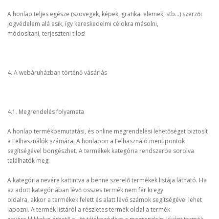
A honlap teljes egésze (szövegek, képek, grafikai elemek, stb...) szerzői
jogvédelem alá esik, így kereskedelmi célokra másolni,
módosítani, terjeszteni tilos!
4. A webáruházban történő vásárlás
4.1. Megrendelés folyamata
A honlap termékbemutatási, és online megrendelési lehetőséget biztosít
a Felhasználók számára. A honlapon a Felhasználó menüpontok
segítségével böngészhet. A termékek kategória rendszerbe sorolva
találhatók meg.
A kategória nevére kattintva a benne szerelő termékek listája látható. Ha
az adott kategóriában lévő összes termék nem fér ki egy
oldalra, akkor a termékek felett és alatt lévő számok segítségével lehet
lapozni. A termék listáról a részletes termék oldal a termék