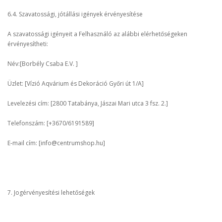
6.4. Szavatossági, jótállási igények érvényesítése
A szavatossági igényeit a Felhasználó az alábbi elérhetőségeken
érvényesítheti:
Név:[Borbély Csaba E.V. ]
Üzlet: [Vízió Aqvárium és Dekoráció Győri út 1/A]
Levelezési cím: [2800 Tatabánya, Jászai Mari utca 3 fsz. 2.]
Telefonszám: [+3670/6191589]
E-mail cím: [info@centrumshop.hu]
7. Jogérvényesítési lehetőségek