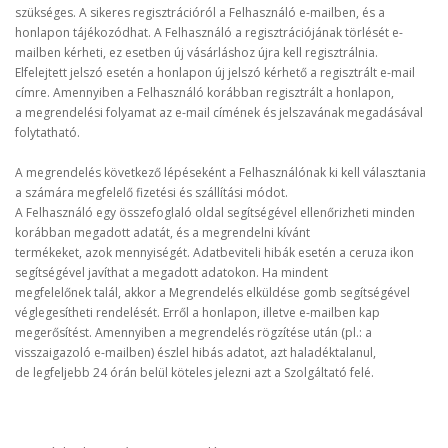
szükséges. A sikeres regisztrációról a Felhasználó e-mailben, és a
honlapon tájékozódhat. A Felhasználó a regisztrációjának törlését e-
mailben kérheti, ez esetben új vásárláshoz újra kell regisztrálnia.
Elfelejtett jelszó esetén a honlapon új jelszó kérhető a regisztrált e-mail
címre. Amennyiben a Felhasználó korábban regisztrált a honlapon,
a megrendelési folyamat az e-mail címének és jelszavának megadásával
folytatható.
A megrendelés következő lépéseként a Felhasználónak ki kell választania
a számára megfelelő fizetési és szállítási módot.
A Felhasználó egy összefoglaló oldal segítségével ellenőrizheti minden
korábban megadott adatát, és a megrendelni kívánt
termékeket, azok mennyiségét. Adatbeviteli hibák esetén a ceruza ikon
segítségével javíthat a megadott adatokon. Ha mindent
megfelelőnek talál, akkor a Megrendelés elküldése gomb segítségével
véglegesítheti rendelését. Erről a honlapon, illetve e-mailben kap
megerősítést. Amennyiben a megrendelés rögzítése után (pl.: a
visszaigazoló e-mailben) észlel hibás adatot, azt haladéktalanul,
de legfeljebb 24 órán belül köteles jelezni azt a Szolgáltató felé.