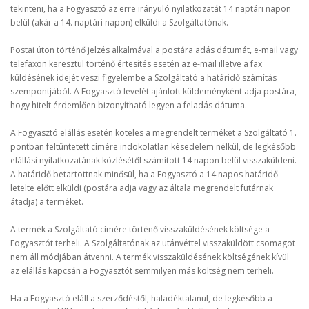
tekinteni, ha a Fogyasztó az erre irányuló nyilatkozatát 14 naptári napon
belül (akár a 14. naptári napon) elküldi a Szolgáltatónak.
Postai úton történő jelzés alkalmával a postára adás dátumát, e-mail vagy
telefaxon keresztül történő értesítés esetén az e-mail illetve a fax
küldésének idejét veszi figyelembe a Szolgáltató a határidő számítás
szempontjából. A Fogyasztó levelét ajánlott küldeményként adja postára,
hogy hitelt érdemlően bizonyítható legyen a feladás dátuma.
A Fogyasztó elállás esetén köteles a megrendelt terméket a Szolgáltató 1.
pontban feltüntetett címére indokolatlan késedelem nélkül, de legkésőbb
elállási nyilatkozatának közlésétől számított 14 napon belül visszaküldeni.
A határidő betartottnak minősül, ha a Fogyasztó a 14 napos határidő
letelte előtt elküldi (postára adja vagy az általa megrendelt futárnak
átadja) a terméket.
A termék a Szolgáltató címére történő visszaküldésének költsége a
Fogyasztót terheli. A Szolgáltatónak az utánvéttel visszaküldött csomagot
nem áll módjában átvenni. A termék visszaküldésének költségének kívül
az elállás kapcsán a Fogyasztót semmilyen más költség nem terheli.
Ha a Fogyasztó eláll a szerződéstől, haladéktalanul, de legkésőbb a