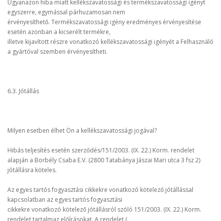
Ugyanazon hiba miatt kellékszavatossági és termékszavatossági igényt
egyszerre, egymással párhuzamosan nem
érvényesíthető. Termékszavatossági igény eredményes érvényesítése
esetén azonban a kicserélt termékre,
illetve kijavított részre vonatkozó kellékszavatossági igényét a Felhasználó
a gyártóval szemben érvényesítheti.
6.3. Jótállás
Milyen esetben élhet Ön a kellékszavatossági jogával?
Hibás teljesítés esetén szerződés/151/2003. (IX. 22.) Korm. rendelet
alapján a Borbély Csaba E.V. (2800 Tatabánya Jászai Mari utca 3 fsz 2)
jótállásra köteles.
Az egyes tartós fogyasztási cikkekre vonatkozó kötelező jótállással
kapcsolatban az egyes tartós fogyasztási
cikkekre vonatkozó kötelező jótállásról szóló 151/2003. (IX. 22.) Korm.
rendelet tartalmaz előírásokat. A rendelet (