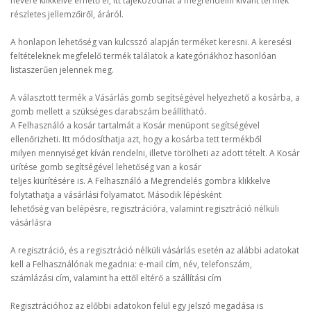
nevére klikkelve érhető el, itt tájékozódhat a megrendelni kívánt termék
részletes jellemzőiről, áráról.
A honlapon lehetőség van kulcsszó alapján terméket keresni. A keresési
feltételeknek megfelelő termék találatok a kategóriákhoz hasonlóan
listaszerűen jelennek meg.
A választott termék a Vásárlás gomb segítségével helyezhető a kosárba, a
gomb mellett a szükséges darabszám beállítható.
A Felhasználó a kosár tartalmát a Kosár menüpont segítségével
ellenőrizheti. Itt módosíthatja azt, hogy a kosárba tett termékből
milyen mennyiséget kíván rendelni, illetve törölheti az adott tételt. A Kosár
ürítése gomb segítségével lehetőség van a kosár
teljes kiürítésére is. A Felhasználó a Megrendelés gombra klikkelve
folytathatja a vásárlási folyamatot. Második lépésként
lehetőség van belépésre, regisztrációra, valamint regisztráció nélküli
vásárlásra
A regisztráció, és a regisztráció nélküli vásárlás esetén az alábbi adatokat
kell a Felhasználónak megadnia: e-mail cím, név, telefonszám,
számlázási cím, valamint ha ettől eltérő a szállítási cím
Regisztrációhoz az előbbi adatokon felül egy jelszó megadása is