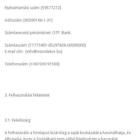
Nyilvántartási szám: [59577272]
Adószám: [90390166-1-31]
Számlavezető pénzintézet: OTP. Bank.
Számlaszám: [
11773401-65297838-00000000
]
E-mail cím: [info@viziodekor.hu]
Telefonszám: [+3670/6191589]
3. Felhasználási feltételek
3.1. Felelősség
A Felhasználó a honlapot kizárólag a saját kockázatára használhatja, és
elfogadja, hogy a Szolgáltató nem vállal felelősséget a használat