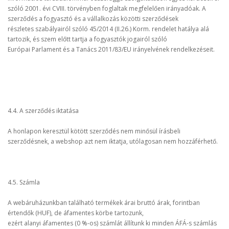
szóló 2001. évi CVIII. törvényben foglaltak megfelelően irányadóak. A
szerződés a fogyasztó és a vállalkozás közötti szerződések
részletes szabályairól szóló 45/2014 (II.26.) Korm. rendelet hatálya alá
tartozik, és szem előtt tartja a fogyasztók jogairól szóló
Európai Parlament és a Tanács 2011/83/EU irányelvének rendelkezéseit.
4.4. A szerződés iktatása
A honlapon keresztül kötött szerződés nem minősül írásbeli
szerződésnek, a webshop azt nem iktatja, utólagosan nem hozzáférhető.
4.5. Számla
A webáruházunkban található termékek árai bruttó árak, forintban
értendők (HUF), de áfamentes körbe tartozunk,
ezért alanyi áfamentes (0 %-os) számlát állítunk ki minden ÁFÁ-s számlás