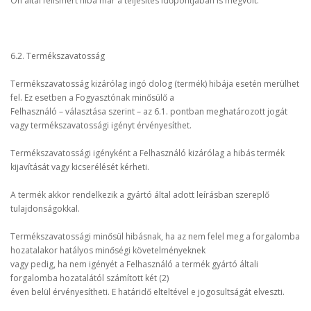
Ön által felismert hiba már a teljesítés időpontjában is megvolt.
6.2. Termékszavatosság
Termékszavatosság kizárólag ingó dolog (termék) hibája esetén merülhet
fel. Ez esetben a Fogyasztónak minősülő a
Felhasználó – választása szerint – az 6.1. pontban meghatározott jogát
vagy termékszavatossági igényt érvényesíthet.
Termékszavatossági igényként a Felhasználó kizárólag a hibás termék
kijavítását vagy kicserélését kérheti.
A termék akkor rendelkezik a gyártó által adott leírásban szereplő
tulajdonságokkal.
Termékszavatossági minősül hibásnak, ha az nem felel meg a forgalomba
hozatalakor hatályos minőségi követelményeknek
vagy pedig, ha nem igényét a Felhasználó a termék gyártó általi
forgalomba hozatalától számított két (2)
éven belül érvényesítheti. E határidő elteltével e jogosultságát elveszti.