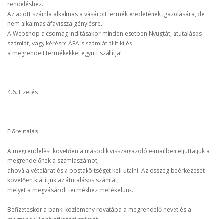
rendeléshez.
Az adott számla alkalmas a vásárolt termék eredetének igazolására, de
nem alkalmas áfavisszaigénylésre.
A Webshop a csomag indításakor minden esetben Nyugtát, átutalásos
számlát, vagy kérésre ÁFA-s számlát állít ki és
a megrendelt termékekkel együtt szállítja!
4.6. Fizetés
Előreutalás
A megrendelést követően a második visszaigazoló e-mailben eljuttatjuk a
megrendelőnek a számlaszámot,
ahová a vételárat és a postaköltséget kell utalni. Az összeg beérkezését
követően kiállítjuk az átutalásos számlát,
melyet a megvásárolt termékhez mellékelünk.
Befizetéskor a banki közlemény rovatába a megrendelő nevét és a