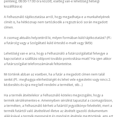
péntekig, 08:00-17:00 óra között, esetleg van-e lehetőség hétvégi
kiszállításra)
A Felhasználó tájékoztatása arról, hogy megadhatja-e a munkahelyének
címét is, ha hétköznap nem tartózkodik a regisztráció során megadott
címen.
A csomag aktuális helyzetéről ki, milyen formában küld tájékoztatást? (Pl.:
a futárcég vagy a Szolgáltató küld értesítő e-mailt vagy SMSt)
Lehetőség van-e arra, hogy a Felhasználó a futárszolgálattal felvegye a
kapcsolatot a szállítási időpont további pontosítása miatt? Ha igen akkor
a futárszolgálat telefonszámának feltüntetése.
Mi történik abban az esetben, ha a futár a megadott címen nem talál
senkit (Pl.: meghagyja elérhetőségét és lehet vele egyeztetni vagy nincs 2.
kézbesítés és újra meg kell rendelni a terméket, stb...)
Ha a termék átvételekor a Felhasználó köteles megvizsgálni, hogy a
termék sérülésmentes-e. Amennyiben sérülést tapasztal a csomagoláson,
a terméken, a Felhasználó kérheti a futártól jegyzőkönyv felvételét, mert a
termék futártól való átvételével illetve az átvételt igazoló dokumentum
aláírásával a termék mennyiségi és minőségi átvétele megtörténik, ami azt