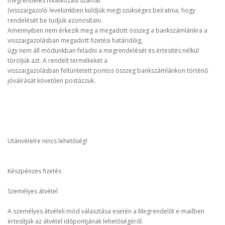
megrendelés hivatkozási számát
(visszaigazoló levelünkben küldjük meg) szükséges beíratnia, hogy
rendelését be tudjuk azonosítani.
Amennyiben nem érkezik meg a megadott összeg a bankszámlánkra a
visszaigazolásban megadott fizetési határidőig,
úgy nem áll módunkban feladni a megrendelését és értesítés nélkül
töröljük azt. A rendelt termékeket a
visszaigazolásban feltüntetett pontos összeg bankszámlánkon történő
jóváírását követően postázzuk.
Utánvételre nincs lehetőség!
Készpénzes fizetés
Személyes átvétel
A személyes átvételi mód választása esetén a Megrendelőt e-mailben
értesítjük az átvétel időpontjának lehetőségéről.