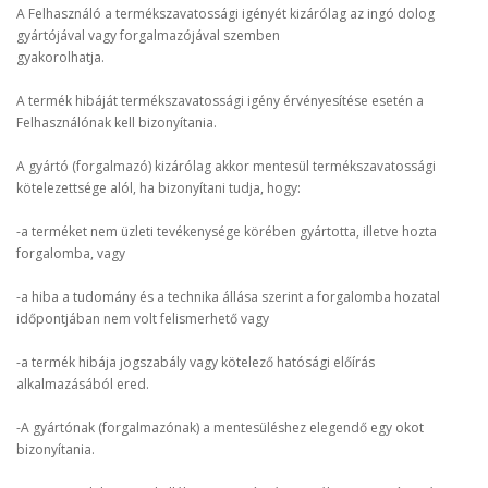
A Felhasználó a termékszavatossági igényét kizárólag az ingó dolog
gyártójával vagy forgalmazójával szemben
gyakorolhatja.
A termék hibáját termékszavatossági igény érvényesítése esetén a
Felhasználónak kell bizonyítania.
A gyártó (forgalmazó) kizárólag akkor mentesül termékszavatossági
kötelezettsége alól, ha bizonyítani tudja, hogy:
-a terméket nem üzleti tevékenysége körében gyártotta, illetve hozta
forgalomba, vagy
-a hiba a tudomány és a technika állása szerint a forgalomba hozatal
időpontjában nem volt felismerhető vagy
-a termék hibája jogszabály vagy kötelező hatósági előírás
alkalmazásából ered.
-A gyártónak (forgalmazónak) a mentesüléshez elegendő egy okot
bizonyítania.