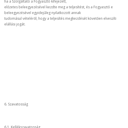
ha a Szolgáltató a Fogyasztó kifejezett,
előzetes beleegyezésével kezdte meg a teljesítést, és a Fogyasztó e
beleegyezésével egyidejűleg nyilatkozott annak
tudomásul vételéről, hogy a teljesítés megkezdését követően elveszíti
elállási jogát.
6. Szavatosság
6.1. Kellékszavatosság