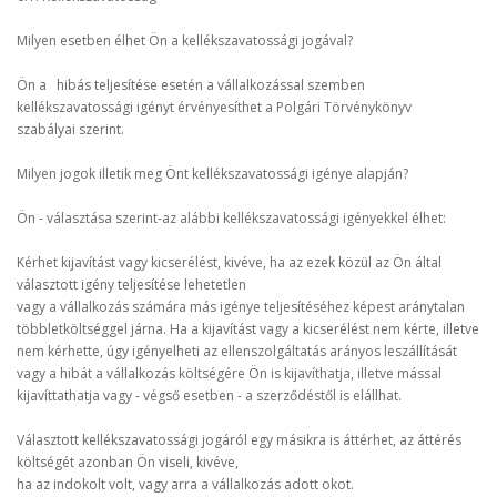
Milyen esetben élhet Ön a kellékszavatossági jogával?
Ön a hibás teljesítése esetén a vállalkozással szemben
kellékszavatossági igényt érvényesíthet a Polgári Törvénykönyv
szabályai szerint.
Milyen jogok illetik meg Önt kellékszavatossági igénye alapján?
Ön - választása szerint-az alábbi kellékszavatossági igényekkel élhet:
Kérhet kijavítást vagy kicserélést, kivéve, ha az ezek közül az Ön által
választott igény teljesítése lehetetlen
vagy a vállalkozás számára más igénye teljesítéséhez képest aránytalan
többletköltséggel járna. Ha a kijavítást vagy a kicserélést nem kérte, illetve
nem kérhette, úgy igényelheti az ellenszolgáltatás arányos leszállítását
vagy a hibát a vállalkozás költségére Ön is kijavíthatja, illetve mással
kijavíttathatja vagy - végső esetben - a szerződéstől is elállhat.
Választott kellékszavatossági jogáról egy másikra is áttérhet, az áttérés
költségét azonban Ön viseli, kivéve,
ha az indokolt volt, vagy arra a vállalkozás adott okot.