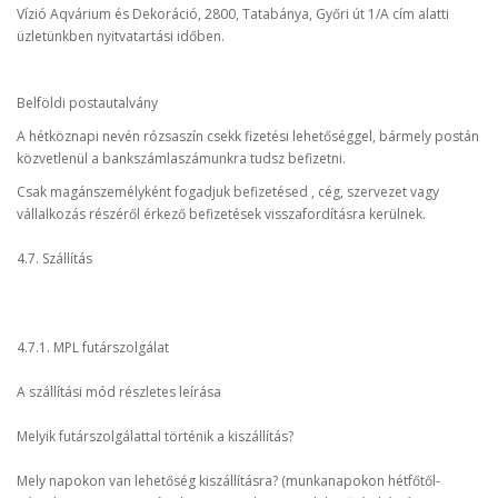
Vízió Aqvárium és Dekoráció, 2800, Tatabánya, Győri út 1/A cím alatti
üzletünkben nyitvatartási időben.
Belföldi postautalvány
A hétköznapi nevén rózsaszín csekk fizetési lehetőséggel, bármely postán
közvetlenül a bankszámlaszámunkra tudsz befizetni.
Csak magánszemélyként fogadjuk befizetésed , cég, szervezet vagy
vállalkozás részéről érkező befizetések visszafordításra kerülnek.
4.7. Szállítás
4.7.1. MPL futárszolgálat
A szállítási mód részletes leírása
Melyik futárszolgálattal történik a kiszállítás?
Mely napokon van lehetőség kiszállításra? (munkanapokon hétfőtől-