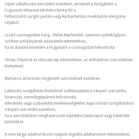
Olyan vállalkozási szerződés esetében, amelynél a Szolgáltató a
Fogyasztó kifejezett kérésére keresi fel a
Felhasználót sürgős javítási vagy karbantartási munkálatok elvégzése
céljából.
Lezárt csomagolású hang-, illetve képfelvétel, valamint számítógépes
szoftver példányának adásvétele tekintetében,
ha az átadást követően a Fogyasztó a csomagolást felbontotta
Hírlap, folyóirat és időszaki lap tekintetében, az előfizetéses szerződések
kivételével.
Nyilvános árverésen megkötött szerződések esetében.
Lakáscélú szolgáltatás kivételével szállásnyújtásra irányuló szerződés,
fuvarozás, személygépjármű kölcsönzés,
étkeztetés vagy szabadidős tevékenységekhez kapcsolódó szolgáltatásra
irányuló szerződés esetében,
ha a szerződésben meghatározott teljesítési határnapot vagy határidőt
kötöttek ki.
A nem tárgyi adathordozón nyújtott digitális adattartalom tekintetében,