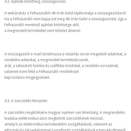
4.2. Ajánlati kötöttség, visszaigazolás
A webáruház a Felhasználót 48 órán belül tájékoztatja a visszaigazolásról.
Ha a Felhasználó nem kapja ezt meg 48 órán belül a visszaigazolást, úgy a
Felhasználó mentesül ajánlati kötöttsége alól,
a megrendelt termékeket nem köteles átvenni.
A visszaigazoló e-mail tartalmazza a vásárlás során megadott adatokat, a
rendelési adatokat, a megrendelt termék(ek) nevét,
árát, a választott fizetési és szállítási módokat, a rendelés sorszámát,
valamint ezen felül a Felhasználó rendeléssel
kapcsolatos megjegyzéseit.
4.3. A szerződés létrejötte
A szerződés megkötésére magyar nyelven van lehetőség. A megrendelés
leadása elektronikus úton megkötött szerződésnek minősül,
amelyre az elektronikus kereskedelmi szolgáltatások, valamint az
információs társadalommal összefüggő szolgáltatások egyes kérdéseiről