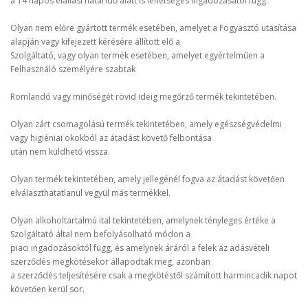
a 14 napos elállási határidő alatt is lehetséges ingadozásától függ.
Olyan nem előre gyártott termék esetében, amelyet a Fogyasztó utasítása
alapján vagy kifejezett kérésére állított elő a
Szolgáltató, vagy olyan termék esetében, amelyet egyértelműen a
Felhasználó személyére szabtak
Romlandó vagy minőségét rövid ideig megőrző termék tekintetében.
Olyan zárt csomagolású termék tekintetében, amely egészségvédelmi
vagy higiéniai okokból az átadást követő felbontása
után nem küldhető vissza.
Olyan termék tekintetében, amely jellegénél fogva az átadást követően
elválaszthatatlanul vegyül más termékkel.
Olyan alkoholtartalmú ital tekintetében, amelynek tényleges értéke a
Szolgáltató által nem befolyásolható módon a
piaci ingadozásoktól függ, és amelynek áráról a felek az adásvételi
szerződés megkötésekor állapodtak meg, azonban
a szerződés teljesítésére csak a megkötéstől számított harmincadik napot
követően kerül sor.