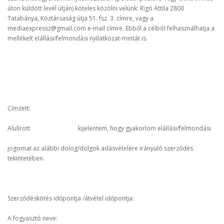
úton küldött levél útján) köteles közölni velünk: Rigó Attila 2800
Tatabánya, Köztársaság útja 51. fsz. 3. címre, vagy a
mediaexpressz@gmail.com e-mail címre. Ebből a célból felhasználhatja a
mellékelt elállási/felmondási nyilatkozat-mintát is.
Címzett:
Alulírott kijelentem, hogy gyakorlom elállási/felmondási
jogomat az alábbi dolog/dolgok adásvételére irányuló szerződés
tekintetében.
Szerződéskötés időpontja /átvétel időpontja:
A fogyasztó neve: