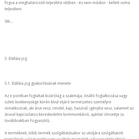
fogva a meghatározott teljesítési időben - és nem máskor - kellett volna
teljesíteni.
Stb...
5. Elállási jog
5.1. Elállási jog gyakorlásának menete
Az e pontban foglaltak kizárólag a szakmája, önálló foglalkozása vagy
üzleti tevékenysége körén kívül eljáró természetes személyre
vonatkoznak, aki árut vesz, rendel, kap, használ, igénybe vesz, valamint az
áruval kapcsolatos kereskedelmi kommunikáció, ajánlat címzettje (a
továbbiakban Fogyasztó).
A terméknek, több termék szolgáltatásakor az utoljára szolgáltatott