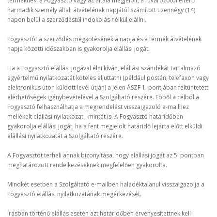
terméknek, a Fogyasztó vagy az általa megjelölt, a fuvarozótól eltérő
harmadik személy általi átvételének napjától számított tizennégy (14)
napon belül a szerződéstől indokolás nélkül elállni.
Fogyasztót a szerződés megkötésének a napja és a termék átvételének
napja közötti időszakban is gyakorolja elállási jogát.
Ha a Fogyasztó elállási jogával élni kíván, elállási szándékát tartalmazó
egyértelmű nyilatkozatát köteles eljuttatni (például postán, telefaxon vagy
elektronikus úton küldött levél útján) a jelen ÁSZF 1. pontjában feltüntetett
elérhetőségek igénybevételével a Szolgáltató részére. Ebből a célból a
Fogyasztó felhasználhatja a megrendelést visszaigazoló e-mailhez
mellékelt elállási nyilatkozat - mintát is. A Fogyasztó határidőben
gyakorolja elállási jogát, ha a fent megjelölt határidő lejárta előtt elküldi
elállási nyilatkozatát a Szolgáltató részére.
A Fogyasztót terheli annak bizonyítása, hogy elállási jogát az 5. pontban
meghatározott rendelkezéseknek megfelelően gyakorolta.
Mindkét esetben a Szolgáltató e-mailben haladéktalanul visszaigazolja a
Fogyasztó elállási nyilatkozatának megérkezését.
Írásban történő elállás esetén azt határidőben érvényesítettnek kell