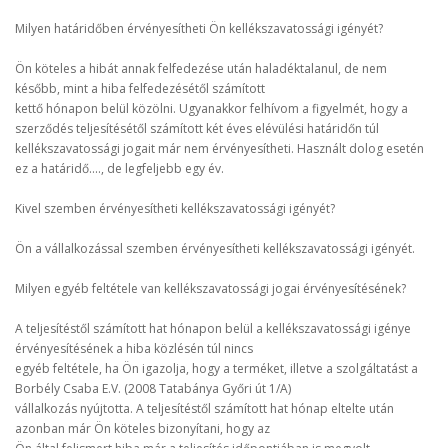
Milyen határidőben érvényesítheti Ön kellékszavatossági igényét?
Ön köteles a hibát annak felfedezése után haladéktalanul, de nem
később, mint a hiba felfedezésétől számított
kettő hónapon belül közölni. Ugyanakkor felhívom a figyelmét, hogy a
szerződés teljesítésétől számított két éves elévülési határidőn túl
kellékszavatossági jogait már nem érvényesítheti. Használt dolog esetén
ez a határidő...., de legfeljebb egy év.
Kivel szemben érvényesítheti kellékszavatossági igényét?
Ön a vállalkozással szemben érvényesítheti kellékszavatossági igényét.
Milyen egyéb feltétele van kellékszavatossági jogai érvényesítésének?
A teljesítéstől számított hat hónapon belül a kellékszavatossági igénye
érvényesítésének a hiba közlésén túl nincs
egyéb feltétele, ha Ön igazolja, hogy a terméket, illetve a szolgáltatást a
Borbély Csaba E.V. (2008 Tatabánya Győri út 1/A)
vállalkozás nyújtotta. A teljesítéstől számított hat hónap eltelte után
azonban már Ön köteles bizonyítani, hogy az