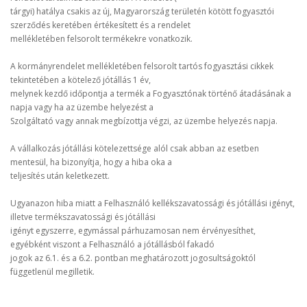
tárgyi) hatálya csakis az új, Magyarország területén kötött fogyasztói
szerződés keretében értékesített és a rendelet
mellékletében felsorolt termékekre vonatkozik.
A kormányrendelet mellékletében felsorolt tartós fogyasztási cikkek
tekintetében a kötelező jótállás 1 év,
melynek kezdő időpontja a termék a Fogyasztónak történő átadásának a
napja vagy ha az üzembe helyezést a
Szolgáltató vagy annak megbízottja végzi, az üzembe helyezés napja.
A vállalkozás jótállási kötelezettsége alól csak abban az esetben
mentesül, ha bizonyítja, hogy a hiba oka a
teljesítés után keletkezett.
Ugyanazon hiba miatt a Felhasználó kellékszavatossági és jótállási igényt,
illetve termékszavatossági és jótállási
igényt egyszerre, egymással párhuzamosan nem érvényesíthet,
egyébként viszont a Felhasználó a jótállásból fakadó
jogok az 6.1. és a 6.2. pontban meghatározott jogosultságoktól
függetlenül megilletik.