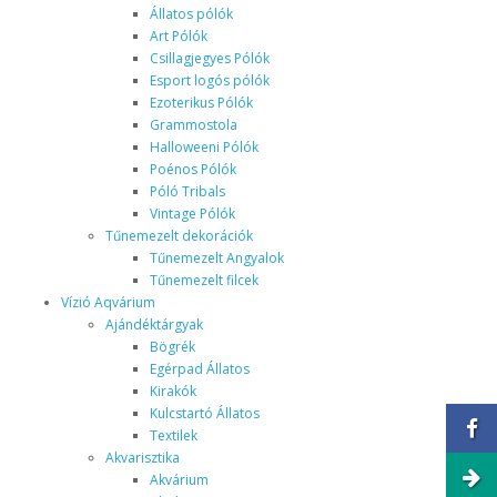
Állatos pólók
Art Pólók
Csillagjegyes Pólók
Esport logós pólók
Ezoterikus Pólók
Grammostola
Halloweeni Pólók
Poénos Pólók
Póló Tribals
Vintage Pólók
Tűnemezelt dekorációk
Tűnemezelt Angyalok
Tűnemezelt filcek
Vízió Aqvárium
Ajándéktárgyak
Bögrék
Egérpad Állatos
Kirakók
Kulcstartó Állatos
Textilek
Akvarisztika
Akvárium