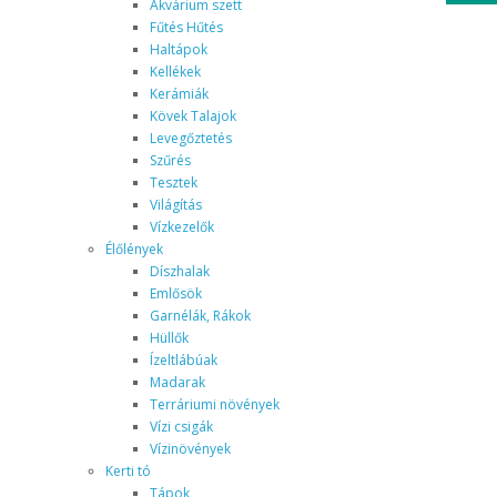
Akvárium szett
Fűtés Hűtés
Haltápok
Kellékek
Kerámiák
Kövek Talajok
Levegőztetés
Szűrés
Tesztek
Világítás
Vízkezelők
Élőlények
Díszhalak
Emlősök
Garnélák, Rákok
Hüllők
Ízeltlábúak
Madarak
Terráriumi növények
Vízi csigák
Vízinövények
Kerti tó
Tápok