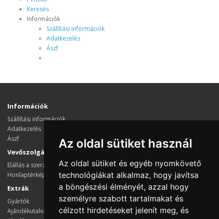
Keresés
Információk
Szállítási információk
Adatkezelés
Ászf
Információk
Szállítási információk
Adatkezelés
Ászf
Az oldal sütiket használ
Vevőszolgálat
Az oldal sütiket és egyéb nyomkövető
Elállás a szerződéstől
technológiákat alkalmaz, hogy javítsa
Honlaptérkép
a böngészési élményét, azzal hogy
Extrák
személyre szabott tartalmakat és
Gyártók
célzott hirdetéseket jelenít meg, és
Ajándékutalvány