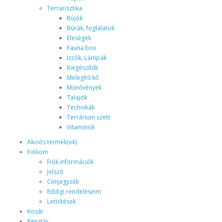
Terrarisztika
Bújók
Búrák, foglalatok
Eleségek
Fauna box
Izzók, Lámpák
Kiegészítők
Melegítő kő
Műnővények
Talajok
Technikák
Terrárium szett
Vitaminok
Akciós termék(ek)
Fiókom
Fiók információk
Jelszó
Címjegyzék
Eddigi rendeléseim
Letöltések
Kosár
Pénztár