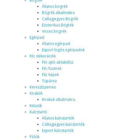
Bögrék
Állatos bögrék
Bögrék alkalmakra
Csillagjegyes Bögrék
Ezoterikus Bögrék
Vicces bögrék
Egérpad
Állatos egérpad
Esport logós egérpadok
Filc dekorációk
Filc ajtó-ablakdísz
Filc füzérek
Filc képek
Tűpárna
Keresztszemes
Kirakók
Kirakok alkalmakra
Kitűzők
Kulcstartó
Állatos kulcstartók
Csillagjegyes kulcstartók
Esport kulcstartók
Pólók