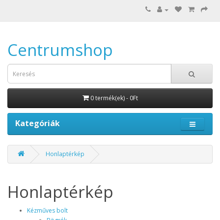
Centrumshop
0 termék(ek) - 0Ft
Kategóriák
Honlaptérkép
Honlaptérkép
Kézműves bolt