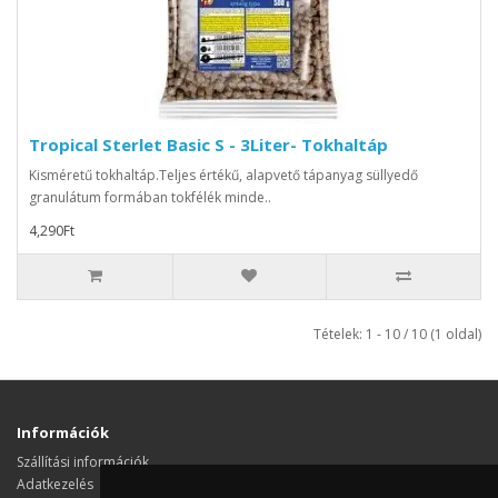
Tropical Sterlet Basic S - 3Liter- Tokhaltáp
Kisméretű tokhaltáp.Teljes értékű, alapvető tápanyag süllyedő
granulátum formában tokfélék minde..
4,290Ft
Tételek: 1 - 10 / 10 (1 oldal)
Információk
Szállítási információk
Adatkezelés