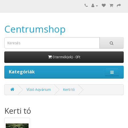
Centrumshop
0 termék(ek) - 0Ft
Kategóriák
Vízió Aqvárium
Kerti tó
Kerti tó