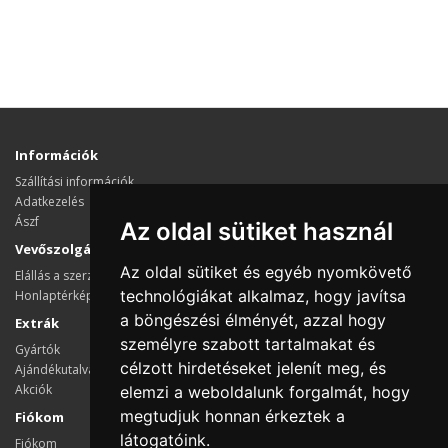
Információk
Szállítási információk
Adatkezelés
Ászf
Az oldal sütiket használ
Vevőszolgálat
Az oldal sütiket és egyéb nyomkövető
Elállás a szerződéstől
technológiákat alkalmaz, hogy javítsa
Honlaptérkép
a böngészési élményét, azzal hogy
Extrák
személyre szabott tartalmakat és
Gyártók
célzott hirdetéseket jelenít meg, és
Ajándékutalvány
Akciók
elemzi a weboldalunk forgalmát, hogy
megtudjuk honnan érkeztek a
Fiókom
látogatóink.
Fiókom