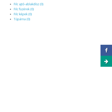
Filc ajtó-ablakdísz (0)
Filc füzérek (0)
Filc képek (0)
Tűpárna (0)