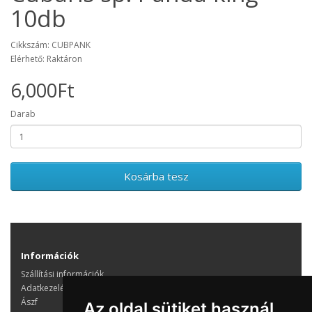
10db
Cikkszám: CUBPANK
Elérhető: Raktáron
6,000Ft
Darab
Kosárba tesz
Információk
Szállítási információk
Adatkezelés
Ászf
Az oldal sütiket használ